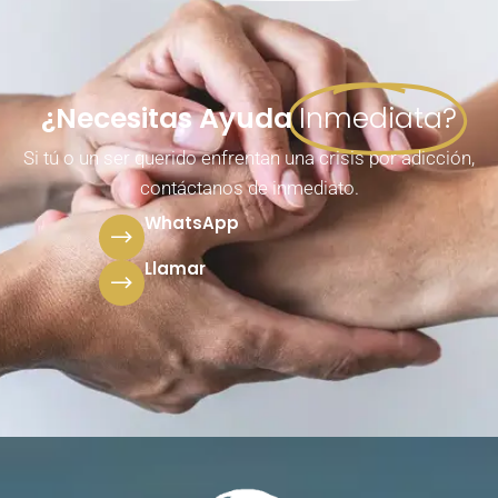
¿Necesitas Ayuda
Inmediata?
Si tú o un ser querido enfrentan una crisis por adicción,
contáctanos de inmediato.
WhatsApp
Llamar