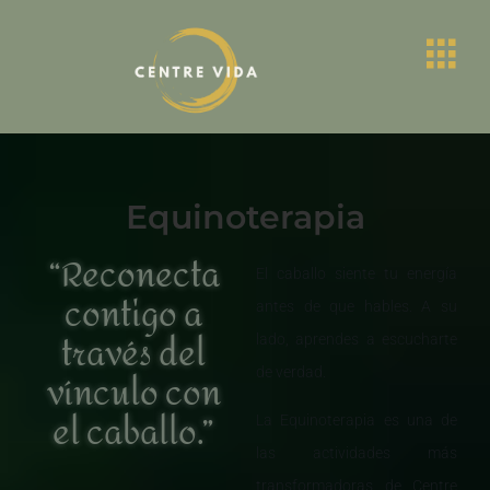
Equinoterapia
“Reconecta
El caballo siente tu energía
contigo a
antes de que hables. A su
través del
lado, aprendes a escucharte
vínculo con
de verdad.
el caballo.”
La Equinoterapia es una de
las actividades más
transformadoras de Centre