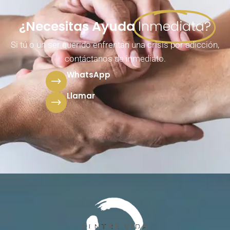
¿Necesitas Ayuda
Inmediata?
Si tú o un ser querido enfrentan una crisis por adicción,
contáctanos de inmediato.
WhatsApp
Llamar